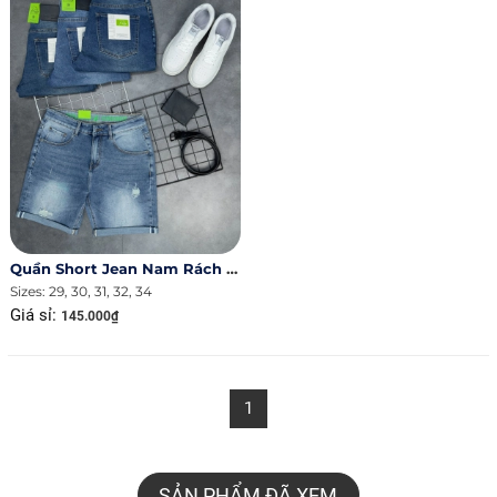
Quần Short Jean Nam Rách Ms 2031.6R
Sizes: 29, 30, 31, 32, 34
Giá sỉ:
145.000₫
1
SẢN PHẨM ĐÃ XEM