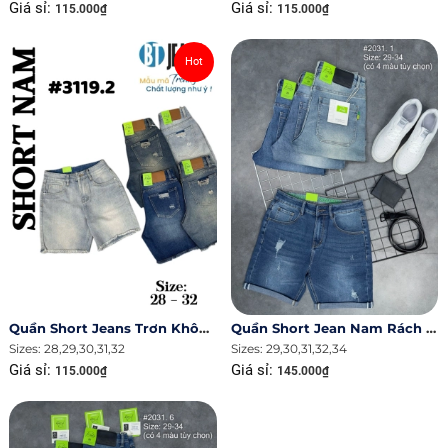
Giá sỉ:
Giá sỉ:
115.000₫
115.000₫
Hot
Quần Short Jeans Trơn Không Giãn Tua Lai Rách Túi Ms 3119.2
Quần Short Jean Nam Rách Ms 2031.1R
Sizes: 28,29,30,31,32
Sizes: 29,30,31,32,34
Giá sỉ:
Giá sỉ:
115.000₫
145.000₫