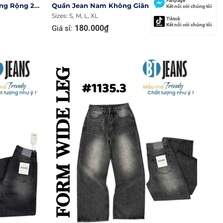
Fanpage
Quần Jean Nam Không Giãn Ống Rộng 27cm Ms 1135.8
Quần Jean Nam Không Giãn Ống Rộng 27cm Ms 1135.7
Kết nối với chúng tôi
Sizes: S, M, L, XL
Tiktok
Kết nối với chúng tôi
180.000₫
Giá sỉ: