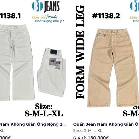
Quần Jean Nam Không Giãn Ống Rộng 27cm Ms 1138.1
 XL
Sizes: S, M, L, XL
000₫
180.000₫
Giá sỉ: