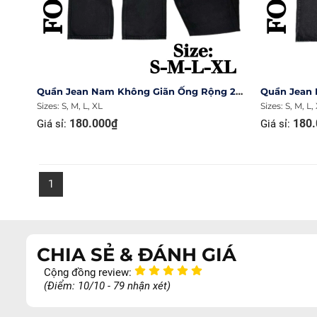
Quần Jean Nam Không Giãn Ống Rộng 27cm Ms 1135.2
Sizes: S, M, L, XL
Sizes: S, M, L,
180.000₫
180.
Giá sỉ:
Giá sỉ:
1
CHIA SẺ & ĐÁNH GIÁ
Cộng đồng review:
(Điểm: 10/10 - 79 nhận xét)