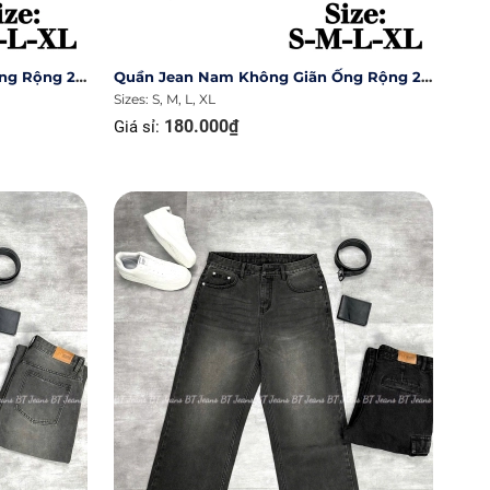
Quần Jean Nam Không Giãn Ống Rộng 27cm Ms 1135.4
Quần Jean Nam Không Giãn Ống Rộng 27cm Ms 1135.3
Sizes: S, M, L, XL
180.000₫
Giá sỉ: