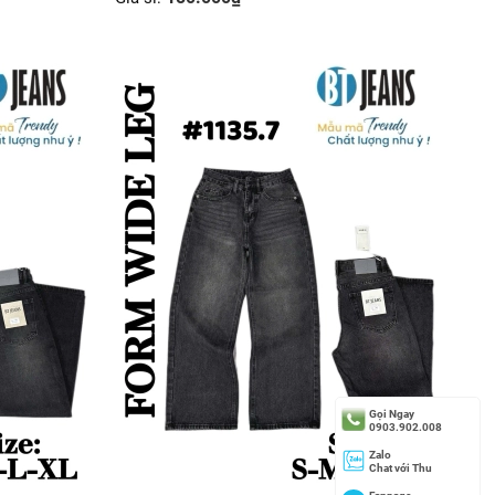
Gọi Ngay
0903.902.008
Zalo
Chat với Thu