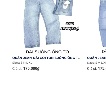
QUẦN JEAN DÀI COTTON SUÔNG ỐNG TO MÀU XANH WASH MS 1303
Sizes: S M L XL
Sizes: S M L X
175.000₫
175.
Giá sỉ:
Giá sỉ: