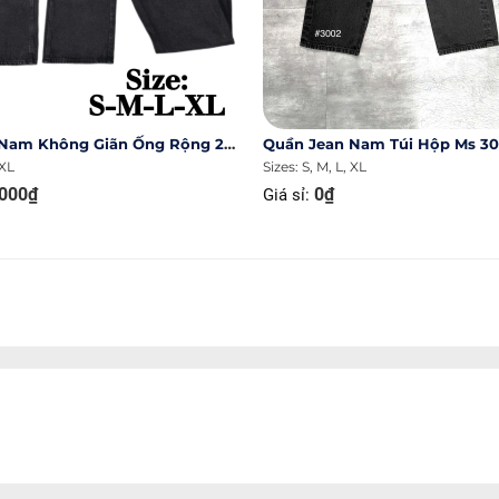
Quần Jean Nam Không Giãn Ống Rộng 27cm Ms 1135.1
Quần Jean Nam Túi Hộp Ms 3
 XL
Sizes: S, M, L, XL
000₫
0₫
Giá sỉ: