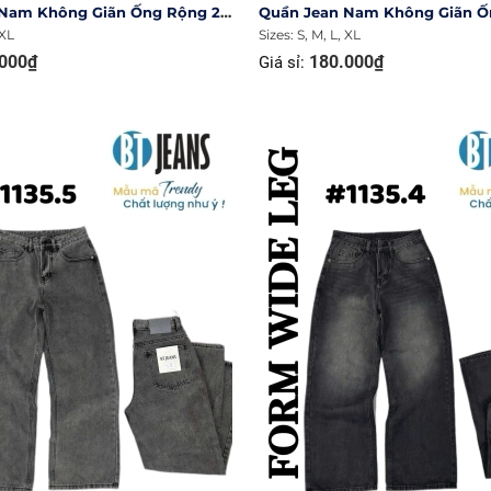
Quần Jean Nam Không Giãn Ống Rộng 27cm Ms 1137.1
 XL
Sizes: S, M, L, XL
000₫
180.000₫
Giá sỉ: