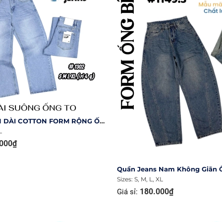
QUẦN JEAN DÀI COTTON FORM RỘNG ỐNG TO MÀU XANH WASH BẠC MS 1302
L
000₫
Sizes: S, M, L, XL
180.000₫
Giá sỉ: