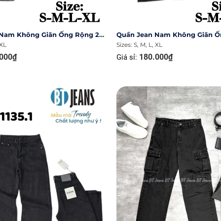
Quần Jean Nam Không Giãn Ống Rộng 27cm Ms 1135.5
 XL
Sizes: S, M, L, XL
000₫
180.000₫
Giá sỉ: