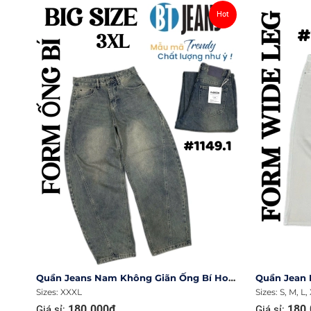
Hot
Quần Jeans Nam Không Giãn Ống Bí Hot Trend #1149.1
Sizes: XXXL
Sizes: S, M, L,
180.000₫
180.
Giá sỉ:
Giá sỉ: