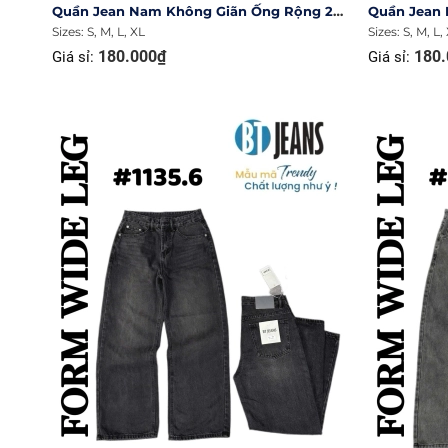
Quần Jean Nam Không Giãn Ống Rộng 27cm Ms 1137.2
Sizes: S, M, L, XL
Sizes: S, M, L,
180.000₫
180.
Giá sỉ:
Giá sỉ: