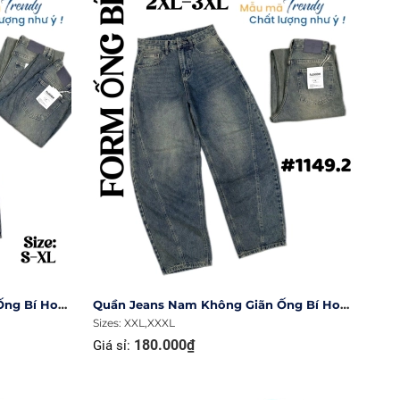
Quần Jeans Nam Không Giãn Ống Bí Hot Trend #1149.3
Quần Jeans Nam Không Giãn Ống Bí Hot Trend #1149.2
Sizes: XXL,XXXL
180.000₫
Giá sỉ: