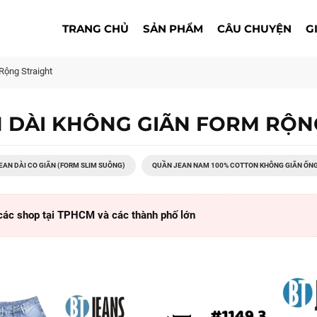
TRANG CHỦ
SẢN PHẨM
CÂU CHUYỆN
G
Rộng Straight
 DÀI KHÔNG GIÃN FORM RỘN
EAN DÀI CO GIÃN (FORM SLIM SUÔNG)
QUẦN JEAN NAM 100% COTTON KHÔNG GIÃN ỐN
các shop tại TPHCM và các thành phố lớn