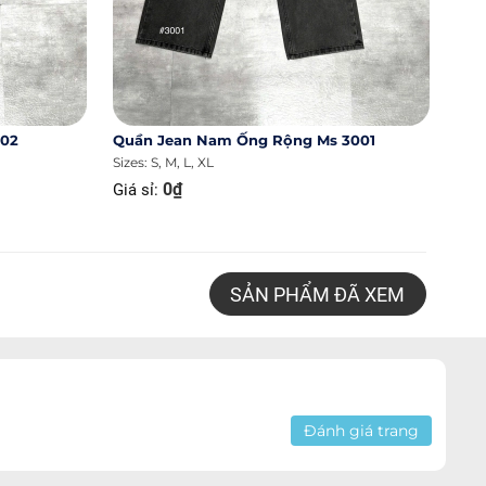
002
Quần Jean Nam Ống Rộng Ms 3001
Sizes: S, M, L, XL
0₫
Giá sỉ:
SẢN PHẨM ĐÃ XEM
Đánh giá trang