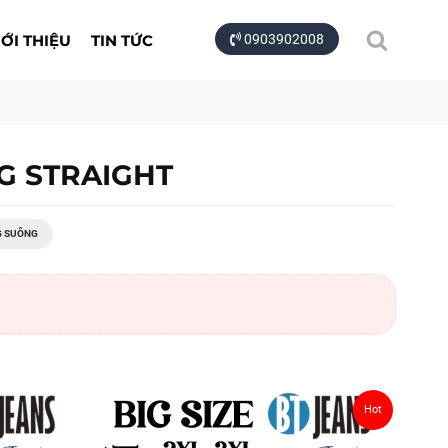
IỚI THIỆU
TIN TỨC
0903902008
G STRAIGHT
G SUÔNG
Hot