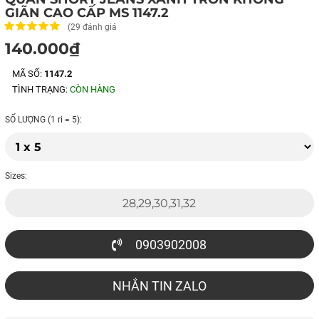
GIÃN CAO CẤP MS 1147.2
(29 đánh giá
140.000₫
MÃ SỐ:
1147.2
TÌNH TRẠNG:
CÒN HÀNG
SỐ LƯỢNG (1 ri = 5):
Sizes:
0903902008
NHẮN TIN ZALO