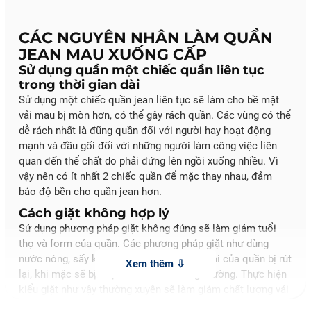
CÁC NGUYÊN NHÂN LÀM QUẦN
JEAN MAU XUỐNG CẤP
Sử dụng quần một chiếc quần liên tục
trong thời gian dài
Sử dụng một chiếc quần jean liên tục sẽ làm cho bề mặt
vải mau bị mòn hơn, có thể gây rách quần. Các vùng có thể
dễ rách nhất là đũng quần đối với người hay hoạt động
mạnh và đầu gối đối với những người làm công việc liên
quan đến thể chất do phải đứng lên ngồi xuống nhiều. Vì
vậy nên có ít nhất 2 chiếc quần để mặc thay nhau, đảm
bảo độ bền cho quần jean hơn.
Cách giặt không hợp lý
Sử dụng phương pháp giặt không đúng sẽ làm giảm tuổi
thọ và form của quần. Các phương pháp giặt như dùng
nước nóng, sấy khô có thể làm cho chất vải của quần bị rút
lại, khi mặc sẽ bị chật hơn so với thông thường. Thực hiện
kiểu giặt như vậy thường xuyên sẽ làm giảm chất lượng vải
do bị co rút liên tục. Thực hiện giặt quá thường xuyên cũng