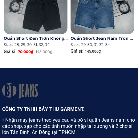
Quần Short Đen Trơn Không Co Giản
Quần Short Jean Nam Trơn Ms 2031.8
Sizes: 28, 29, 30, 31, 32, 34
Sizes: 29, 30, 31, 32, 34
Giá sỉ:
Giá sỉ:
70.000₫
145.000₫
145.000₫
Cách bảo quản quần jean bằng nước giấm pha loãng
Sử dụng giấm pha loãng là một biện pháp giúp quần jean
không bị lem màu và bền bỉ hơn. Cho 1, 2 thìa giấm vào
trong chậu nước rồi khuấy đều lên. Sau đó ngâm đồ denim
vào trong đó khoảng từ 1 đến 2 tiếng. Cuối cùng, vớt chiếc
quần ra và giặt lại nước giặt trung tính để loại bỏ mùi giấm
còn bám lại.
CÔNG TY TNHH BẢY THU GARMENT.
Tủ lạnh - Cách bảo quản quần jean không
Nhận may jeans theo yêu cầu và bỏ sỉ quần Jeans nam cho
ai ngờ tới
các shop, sạp chợ các tỉnh muốn nhập tại xưởng và 2 chợ sỉ
Hiện nay có nhiều phương pháp bảo quản quần bò, trong
lớn Tân Bình, An Đông tại TPHCM.
đó sử dụng tủ lạnh là cách đơn giản và hiệu nghiệm nhất.