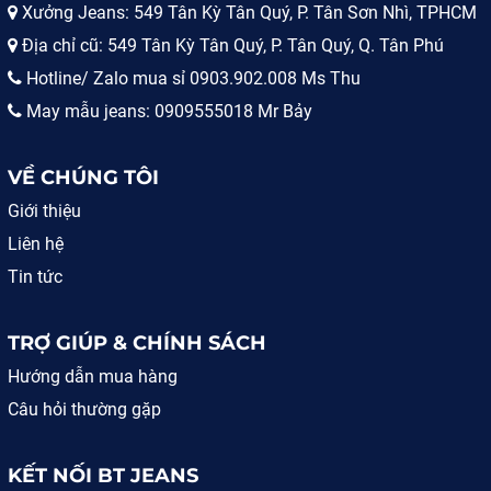
Xưởng Jeans: 549 Tân Kỳ Tân Quý, P. Tân Sơn Nhì, TPHCM
Chị em nội trợ chỉ cần follow những bước sau:
Địa chỉ cũ: 549 Tân Kỳ Tân Quý, P. Tân Quý, Q. Tân Phú
Bước 1: Sau khi vừa mua quần jean về, hãy gấp gọn và
nhét vào túi nilion sạc. Ưu tiên chọn túi có khoá zip để
Hotline/ Zalo mua sỉ 0903.902.008 Ms Thu
ngăn chặn mùi thức ăn bay vào bên trong.
May mẫu jeans: 0909555018 Mr Bảy
Bước 2: Để túi đựng quần vào ngăn đá qua đêm. Tủ
lạnh giúp đánh bay mọi mùi hôi ám trên quần, đồng thời
loại bỏ mọi vi khuẩn và giữ màu lâu hơn.
VỀ CHÚNG TÔI
Bước 3: Khi lấy quần denim ra khỏi tủ lạnh, bạn nên
Giới thiệu
ngâm nó trong chậu nước 30-45 độ C trong khoảng 1h30
rồi giặt lại như bình thường. Để đồ jean bền hơn và không
Liên hệ
bị loang màu, chị em nội trợ hãy vẩy 1 ít nước giám vào.
Tin tức
TRỢ GIÚP & CHÍNH SÁCH
Hướng dẫn mua hàng
Câu hỏi thường gặp
KẾT NỐI BT JEANS